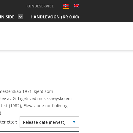
KUNDESERVICE
IN SIDE
HANDLEVOGN (
KR
0,00
)
mesterskap 1971; kjent som
Elev av G. Ligeti ved musikkhøyskolen i
tt (1982), Elevazione for fiolin og
6)…
ter etter: