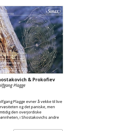
hostakovich & Prokofiev
lfgang Plagge
lfgang Plagge evner å vekke til live
rvøsiteten og det paniske, men
mtidig den overjordiske
jønnheten, i Shostakovichs andre
aversonate, og det ubendige
gangsmotet i Prokofievs sjette