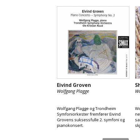
Eivind Groven
S
Wolfgang Plagge
Wo
Wolfgang Plagge og Trondheim
Wo
Symfoniorkester fremfører Eivind
ne
Grovens suksessfulle 2. symfoni og
sa
pianokonsert.
sk
kl
på