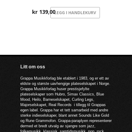
kr
139,00
LEGG I HANDLEKURV
Litt om oss
Grappa Musikkforlag ble etablert i 1983, og er ett av
eldste og største uavhengige plateselskapet i Norge.
Grappa Musikkforlag huser prestisjefylte
plateselskaper som Hubro, Simax Classics, Blue
Mood, Heilo, Barneselskapet, Curling Legs,
Majorselskapet, Real Records i tillegg til Grappas
egen label. Grappa har et tett samarbeid med andre
sterke indieselskaper, blant annet Sounds Like Gold
og Rune Grammofon. Grappa-paraplyen representerer
dermed et bredt utvalg av sjangre som jazz,
folkemusikk, klassisk, samtidsmusikk, pop, rock,