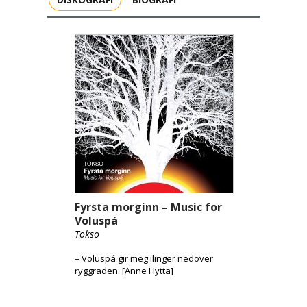
Fyrsta morginn – Music for
Voluspá
Tokso
– Voluspá gir meg ilinger nedover
ryggraden. [Anne Hytta]