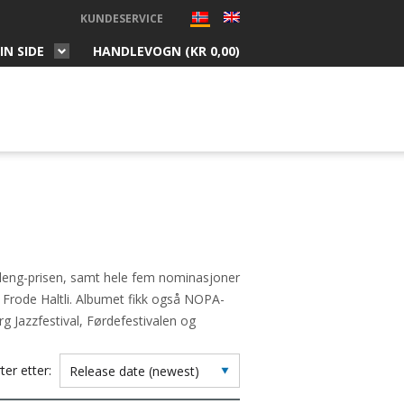
KUNDESERVICE
IN SIDE
HANDLEVOGN (
KR
0,00
)
mleng-prisen, samt hele fem nominasjoner
 Frode Haltli. Albumet fikk også NOPA-
rg Jazzfestival, Førdefestivalen og
ter etter: