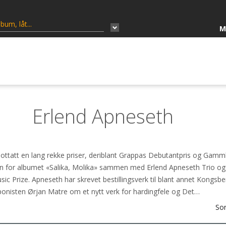
M
Erlend Apneseth
 mottatt en lang rekke priser, deriblant Grappas Debutantpris og Gam
isen for albumet «Salika, Molika» sammen med Erlend Apneseth Trio og
ic Prize. Apneseth har skrevet bestillingsverk til blant annet Kongsbe
onisten Ørjan Matre om et nytt verk for hardingfele og Det…
Sor