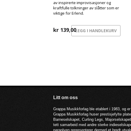
av inspirerte improvisasjoner og
kraftfulle tolkninger av slåtter som er
viktige for Erlend.
kr
139,00
LEGG I HANDLEKURV
Litt om oss
Grappa Musikkforlag ble etablert i 1983, og er
Grappa Musikkforlag huser prestisjefylte pla
Barneselskapet, Curling Legs, Majorselskapet,
tett samarbeid med andre sterke indieselska
paraplyen representerer dermed et bredt utva