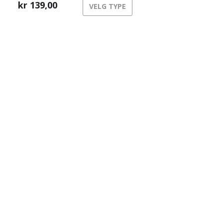
elementer fra alle verdenshjørner.
kr
139,00
VELG TYPE
ikt
g