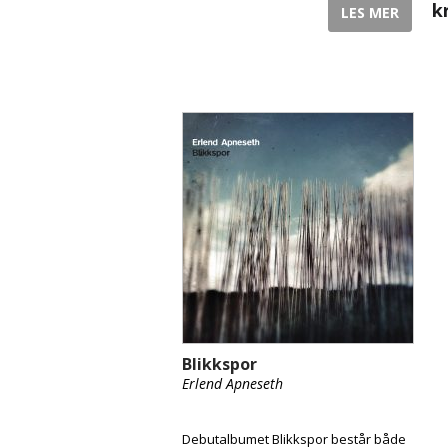
k
LES MER
Blikkspor
Erlend Apneseth
Debutalbumet Blikkspor består både