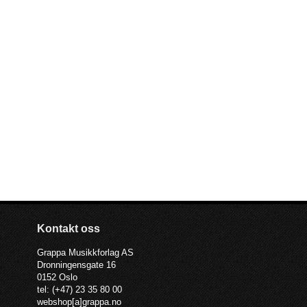
Kontakt oss
Grappa Musikkforlag AS
Dronningensgate 16
0152 Oslo
tel: (+47) 23 35 80 00
webshop[a]grappa.no