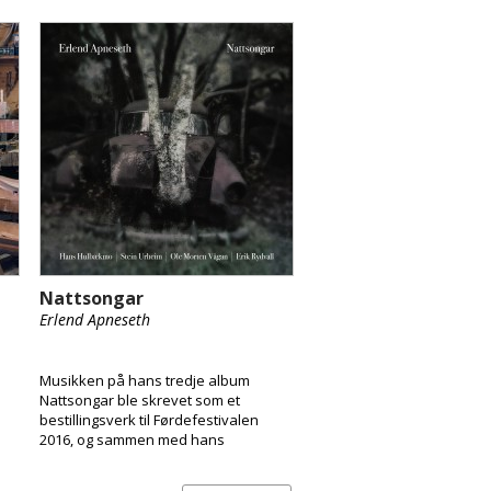
Nattsongar
Erlend Apneseth
Musikken på hans tredje album
Nattsongar ble skrevet som et
bestillingsverk til Førdefestivalen
2016, og sammen med hans
eksepsjonelt dyktige band, syr
Apneseth sammen musikalske