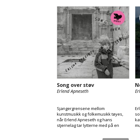
Song over støv
N
Erlend Apneseth
Er
Sjangergrensene mellom
Er
kunstmusikk og folkemusikk tøyes,
so
når Erlend Apneseth og hans
ka
stjernelag tar lytterne med på en
mu
reise inn i sitt helt eget musikalske
univers på “Song over Støv”