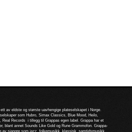
 ett av eldste og største uavhengige plateselskapet i Norge.
teselskaper som Hubro, Simax Classics, Blue Mood, Heilo,
 Real Records i tillegg til Grappas egen label. Grappa har et
per, blant annet Sounds Like Gold og Rune Grammofon. Grappa-
lg av sjangre som jazz, folkemusikk, klassisk, samtidsmusikk,