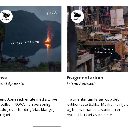
ova
Fragmentarium
lend Apneseth
Erlend Apneseth
lend Apneseth er ute med sitt nye
Fragmentarium følger opp det
loalbum NOVA – en personlig
kritikerroste Salika, Molika fra i fjor,
talog over hardingfelas klanglige
og her har han satt sammen en
ligheter
nydelig bukket av musikere:
Gitarist Stein Urheim, pianist Anja
Lauvdal, trommeslager Hans