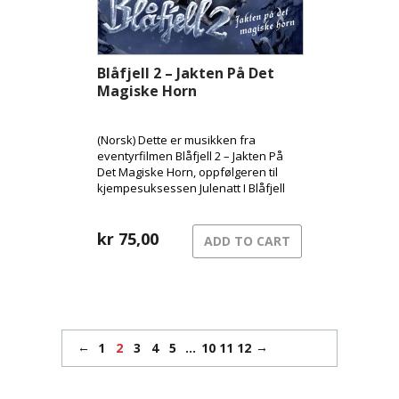
Blåfjell 2 – Jakten På Det
Magiske Horn
(Norsk) Dette er musikken fra
eventyrfilmen Blåfjell 2 – Jakten På
Det Magiske Horn, oppfølgeren til
kjempesuksessen Julenatt I Blåfjell
som i 2009 trakk 350.000 mennesker
til norske kinosaler.
kr
75,00
ADD TO CART
←
→
1
2
3
4
5
…
10
11
12