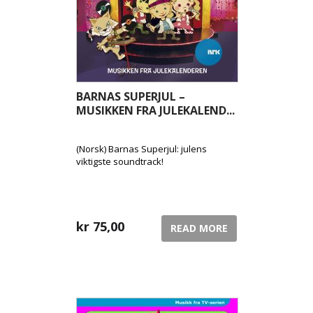
BARNAS SUPERJUL –
MUSIKKEN FRA JULEKALEND...
(Norsk) Barnas Superjul: julens
viktigste soundtrack!
kr
75,00
READ MORE