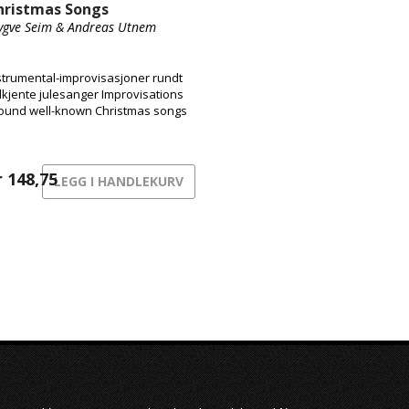
hristmas Songs
ygve Seim & Andreas Utnem
strumental-improvisasjoner rundt
lkjente julesanger Improvisations
ound well-known Christmas songs
r
148,75
LEGG I HANDLEKURV