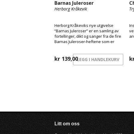
Barnas Juleroser
C
Herborg Kråkevik
Tr
Herborg Kråkeviks nye utgivelse
In
“Barnas Juleroser” er en samling av
ve
fortellinger, dikt og sanger fra de fire
ar
Barnas Juleroser-heftene som er
kommet ut de siste årene, og til
sammen har dette blitt en original og
varm blanding av lydbok og musikk.
kr
139,00
k
LEGG I HANDLEKURV
Litt om oss