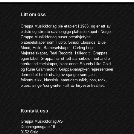
Litt om oss
Grappa Musikkforlag ble etablert i 1983, og er ett av
eldste og største uavhengige plateselskapet i Norge.
Grappa Musikkforlag huser prestisjefylte
plateselskaper som Hubro, Simax Classics, Blue
Mood, Heilo, Barneselskapet, Curling Legs,
Majorselskapet, Real Records i tillegg til Grappas
egen label. Grappa har et tett samarbeid med andre
sterke indieselskaper, blant annet Sounds Like Gold
og Rune Grammofon. Grappa-paraplyen representerer
dermed et bredt utvalg av sjangre som jazz,
folkemusikk, klassisk, samtidsmusikk, pop, rock,
blues, singer/songwriter - alt av høyeste kvalitet.
Kontakt oss
Grappa Musikkforlag AS
Dronningensgate 16
0152 Oslo