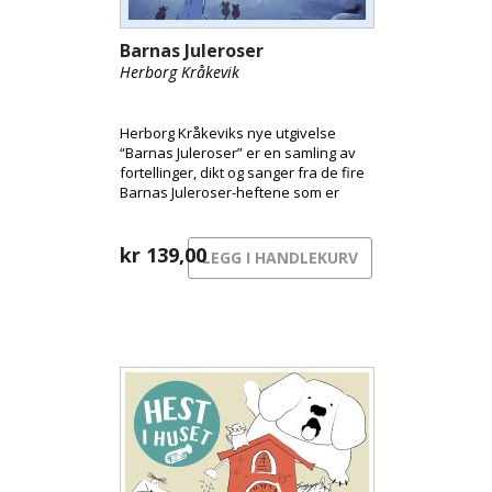
Barnas Juleroser
Herborg Kråkevik
Herborg Kråkeviks nye utgivelse
“Barnas Juleroser” er en samling av
fortellinger, dikt og sanger fra de fire
Barnas Juleroser-heftene som er
kommet ut de siste årene, og til
sammen har dette blitt en original og
varm blanding av lydbok og musikk.
kr
139,00
LEGG I HANDLEKURV