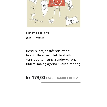
Hest i Huset
Hest i Huset
Hest i huset, bestående av det
talentfulle ensemblet Elisabeth
Vannebo, Christine Sandtorv, Tone
Hulbækmo og Øyvind Skarbø, tar deg
med på en reise inn i et helt nytt og
fortryllende univers. Dette unike
prosjektet gir liv til de fantastiske
kr
179,00
LEGG I HANDLEKURV
tekstene til Gustav Lorentzen,
ledsaget av gripende melodier skapt
av Elisabeth Vannebo.