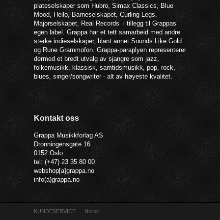
plateselskaper som Hubro, Simax Classics, Blue
Mood, Heilo, Barneselskapet, Curling Legs,
Majorselskapet, Real Records i tillegg til Grappas
egen label. Grappa har et tett samarbeid med andre
sterke indieselskaper, blant annet Sounds Like Gold
og Rune Grammofon. Grappa-paraplyen representerer
dermed et bredt utvalg av sjangre som jazz,
folkemusikk, klassisk, samtidsmusikk, pop, rock,
blues, singer/songwriter - alt av høyeste kvalitet.
Kontakt oss
Grappa Musikkforlag AS
Dronningensgate 16
0152 Oslo
tel: (+47) 23 35 80 00
webshop[a]grappa.no
info(a)grappa.no
KUNDESERVICE
Norsk