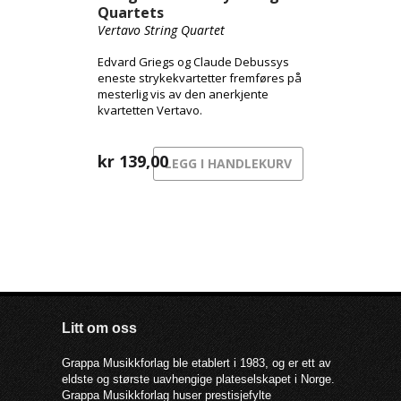
Quartets
Vertavo String Quartet
Edvard Griegs og Claude Debussys
eneste strykekvartetter fremføres på
mesterlig vis av den anerkjente
kvartetten Vertavo.
kr
139,00
LEGG I HANDLEKURV
Litt om oss
Grappa Musikkforlag ble etablert i 1983, og er ett av
eldste og største uavhengige plateselskapet i Norge.
Grappa Musikkforlag huser prestisjefylte