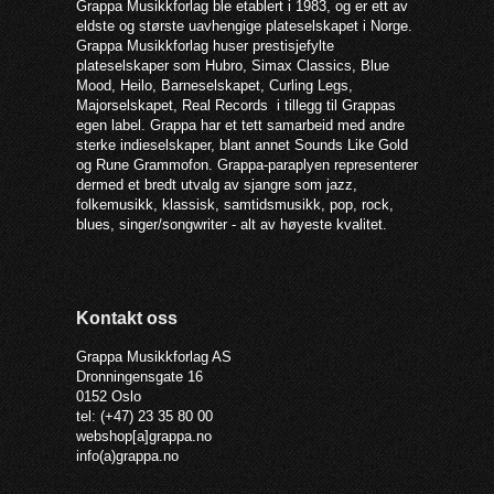
Grappa Musikkforlag ble etablert i 1983, og er ett av
eldste og største uavhengige plateselskapet i Norge.
Grappa Musikkforlag huser prestisjefylte
plateselskaper som Hubro, Simax Classics, Blue
Mood, Heilo, Barneselskapet, Curling Legs,
Majorselskapet, Real Records i tillegg til Grappas
egen label. Grappa har et tett samarbeid med andre
sterke indieselskaper, blant annet Sounds Like Gold
og Rune Grammofon. Grappa-paraplyen representerer
dermed et bredt utvalg av sjangre som jazz,
folkemusikk, klassisk, samtidsmusikk, pop, rock,
blues, singer/songwriter - alt av høyeste kvalitet.
Kontakt oss
Grappa Musikkforlag AS
Dronningensgate 16
0152 Oslo
tel: (+47) 23 35 80 00
webshop[a]grappa.no
info(a)grappa.no