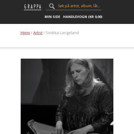
MIN SIDE
HANDLEVOGN (
KR
0,00
)
Hjem
/
Artist
/ Sinikka Langeland