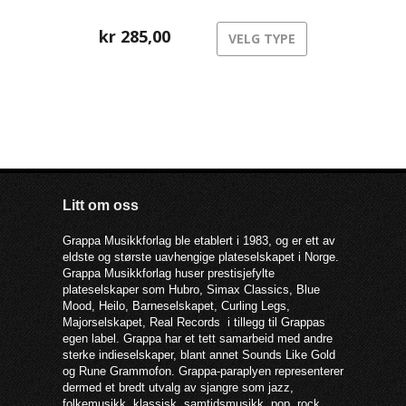
kr
285,00
VELG TYPE
Litt om oss
Grappa Musikkforlag ble etablert i 1983, og er ett av
eldste og største uavhengige plateselskapet i Norge.
Grappa Musikkforlag huser prestisjefylte
plateselskaper som Hubro, Simax Classics, Blue
Mood, Heilo, Barneselskapet, Curling Legs,
Majorselskapet, Real Records i tillegg til Grappas
egen label. Grappa har et tett samarbeid med andre
sterke indieselskaper, blant annet Sounds Like Gold
og Rune Grammofon. Grappa-paraplyen representerer
dermed et bredt utvalg av sjangre som jazz,
folkemusikk, klassisk, samtidsmusikk, pop, rock,