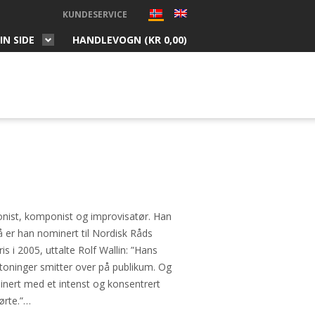
KUNDESERVICE
IN SIDE
HANDLEVOGN (
KR
0,00
)
onist, komponist og improvisatør. Han
Nå er han nominert til Nordisk Råds
 i 2005, uttalte Rolf Wallin: ”Hans
mtoninger smitter over på publikum. Og
nert med et intenst og konsentrert
ørte.”…