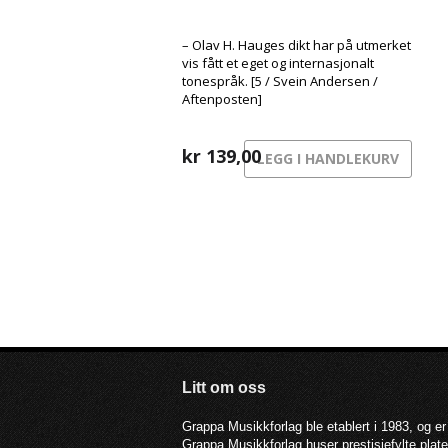
– Olav H. Hauges dikt har på utmerket
vis fått et eget og internasjonalt
tonespråk. [5 / Svein Andersen /
Aftenposten]
kr
139,00
LEGG I HANDLEKURV
Litt om oss
Grappa Musikkforlag ble etablert i 1983, og er
Grappa Musikkforlag huser prestisjefylte pla