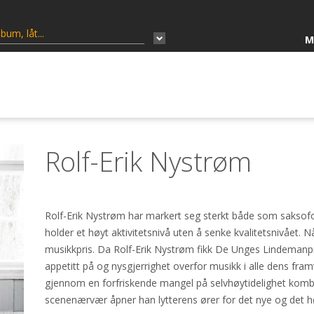
M
Rolf-Erik Nystrøm
Rolf-Erik Nystrøm har markert seg sterkt både som saksof
holder et høyt aktivitetsnivå uten å senke kvalitetsnivået. 
musikkpris. Da Rolf-Erik Nystrøm fikk De Unges Lindemanpris
appetitt på og nysgjerrighet overfor musikk i alle dens fra
gjennom en forfriskende mangel på selvhøytidelighet kombi
scenenærvær åpner han lytterens ører for det nye og det h