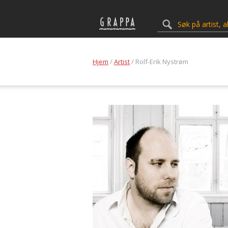
Hjem
/
Artist
/ Rolf-Erik Nystrøm