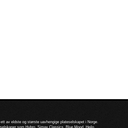
 ett av eldste og største uavhengige plateselskapet i Norge.
teselskaper som Hubro, Simax Classics, Blue Mood, Heilo,