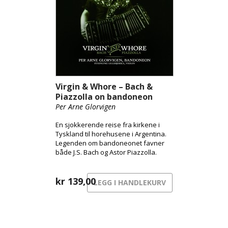
Virgin & Whore – Bach &
Piazzolla on bandoneon
Per Arne Glorvigen
En sjokkerende reise fra kirkene i
Tyskland til horehusene i Argentina.
Legenden om bandoneonet favner
både J.S. Bach og Astor Piazzolla.
kr
139,00
LEGG I HANDLEKURV