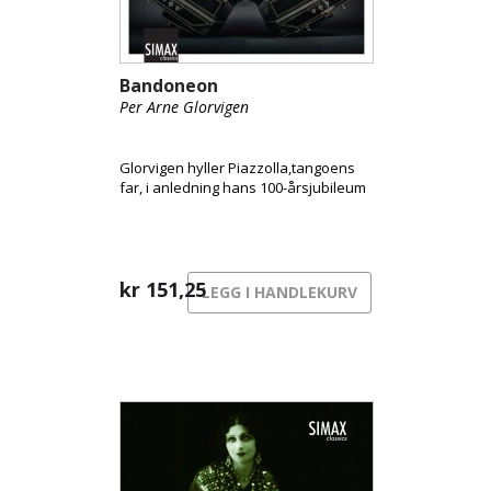
Bandoneon
Per Arne Glorvigen
Glorvigen hyller Piazzolla,tangoens
far, i anledning hans 100-årsjubileum
kr
151,25
LEGG I HANDLEKURV