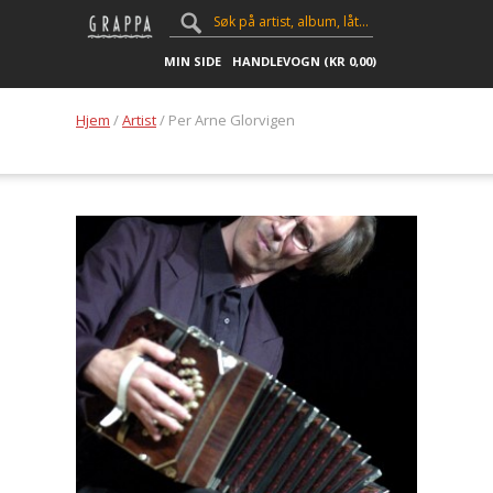
MIN SIDE
HANDLEVOGN (
KR
0,00
)
Hjem
/
Artist
/ Per Arne Glorvigen