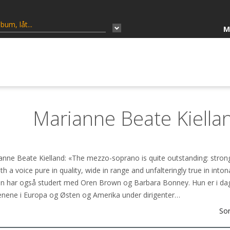
M
Marianne Beate Kiella
e Beate Kielland: «The mezzo-soprano is quite outstanding: strong, f
th a voice pure in quality, wide in range and unfalteringly true in int
n har også studert med Oren Brown og Barbara Bonney. Hun er i dag
cenene i Europa og Østen og Amerika under dirigenter…
Sor