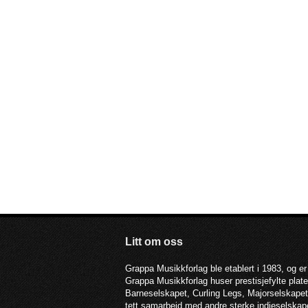
Litt om oss
Grappa Musikkforlag ble etablert i 1983, og er
Grappa Musikkforlag huser prestisjefylte pla
Barneselskapet, Curling Legs, Majorselskapet,
tett samarbeid med andre sterke indieselska