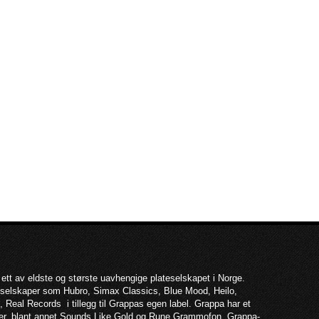
 ett av eldste og største uavhengige plateselskapet i Norge.
teselskaper som Hubro, Simax Classics, Blue Mood, Heilo,
 Real Records i tillegg til Grappas egen label. Grappa har et
per, blant annet Sounds Like Gold og Rune Grammofon. Grappa-