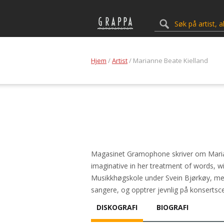
Hjem
/
Artist
/ Marianne Beate Kielland
Magasinet Gramophone skriver om Mariann
imaginative in her treatment of words, wi
Musikkhøgskole under Svein Bjørkøy, me
sangere, og opptrer jevnlig på konserts
DISKOGRAFI
BIOGRAFI