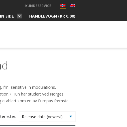
KUNDESERVICE
IN SIDE
HANDLEVOGN (
KR
0,00
)
nd
irm, sensitive in modulations,
onation.» Hun har studert ved Norges
 etablert som en av Europas fremste
ter etter: