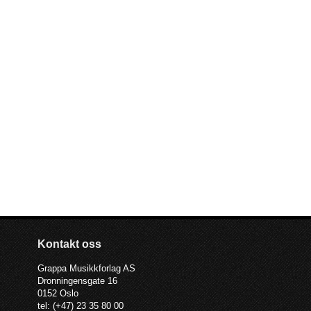
Kontakt oss
Grappa Musikkforlag AS
Dronningensgate 16
0152 Oslo
tel: (+47) 23 35 80 00