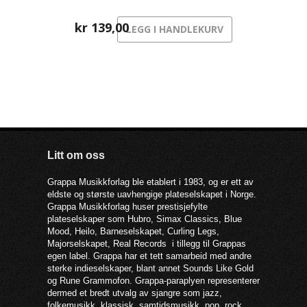
tvers av generasjoner med den
trettifem år eldre Edvard Hoem.
kr
139,00
LEGG I HANDLEKURV
Litt om oss
Grappa Musikkforlag ble etablert i 1983, og er ett av
eldste og største uavhengige plateselskapet i Norge.
Grappa Musikkforlag huser prestisjefylte
plateselskaper som Hubro, Simax Classics, Blue
Mood, Heilo, Barneselskapet, Curling Legs,
Majorselskapet, Real Records i tillegg til Grappas
egen label. Grappa har et tett samarbeid med andre
sterke indieselskaper, blant annet Sounds Like Gold
og Rune Grammofon. Grappa-paraplyen representerer
dermed et bredt utvalg av sjangre som jazz,
folkemusikk, klassisk, samtidsmusikk, pop, rock,