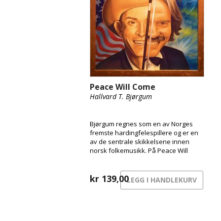
Peace Will Come
Hallvard T. Bjørgum
Bjørgum regnes som en av Norges
fremste hardingfelespillere og er en
av de sentrale skikkelsene innen
norsk folkemusikk. På Peace Will
Come hyller han imidlertid
countrymusikken fra sin ungdom,
med særlig honnør til Hank Williams.
kr
139,00
LEGG I HANDLEKURV