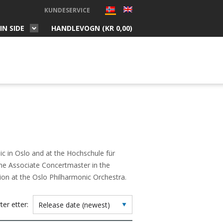
KUNDESERVICE
IN SIDE
HANDLEVOGN (
KR
0,00
)
ic in Oslo and at the Hochschule für
me Associate Concertmaster in the
tion at the Oslo Philharmonic Orchestra.
ter etter: