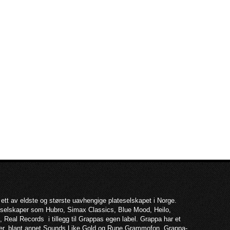
 ett av eldste og største uavhengige plateselskapet i Norge.
teselskaper som Hubro, Simax Classics, Blue Mood, Heilo,
 Real Records i tillegg til Grappas egen label. Grappa har et
per, blant annet Sounds Like Gold og Rune Grammofon. Grappa-