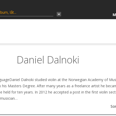
M
Daniel Dalnoki
anguageDaniel Dalnoki studied violin at the Norwegian Academy of Mus
his Masters Degree. After many years as a freelance artist he beca
held for ten years. In 2012 he accepted a post in the first violin sec
r musician…
Sor