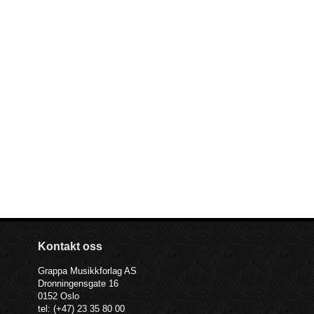
Kontakt oss
Grappa Musikkforlag AS
Dronningensgate 16
0152 Oslo
tel: (+47) 23 35 80 00