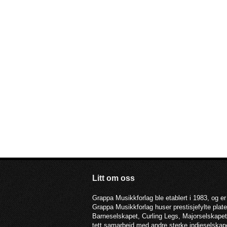
Litt om oss
Grappa Musikkforlag ble etablert i 1983, og er
Grappa Musikkforlag huser prestisjefylte pla
Barneselskapet, Curling Legs, Majorselskapet,
tett samarbeid med andre sterke indieselska