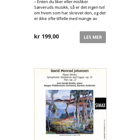
– Enten du liker eller misliker
Sæveruds musikk, så er det ingen tvil
om hvem som har skrevet den, og det
er ikke ofte tilfelle med mange av
dagens tonekunstnere. [Sir John
Barbirolli]
kr
199,00
LES MER