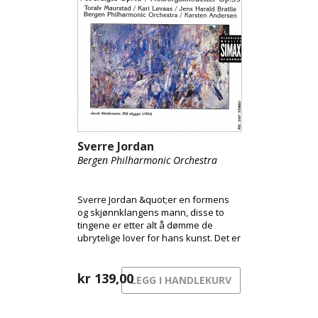
Sverre Jordan
Bergen Philharmonic Orchestra
Sverre Jordan &quot;er en formens
og skjønnklangens mann, disse to
tingene er etter alt å dømme de
ubrytelige lover for hans kunst. Det er
en kunst som oppfyller et av de
edleste kravene som stilles til den:
Den gir sinnet hvile, og hvile i
kr
139,00
LEGG I HANDLEKURV
skjønnhet.” [Kristian Lange / NRK]