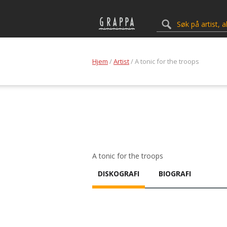
Hjem
/
Artist
/ A tonic for the troops
A tonic for the troops
DISKOGRAFI
BIOGRAFI