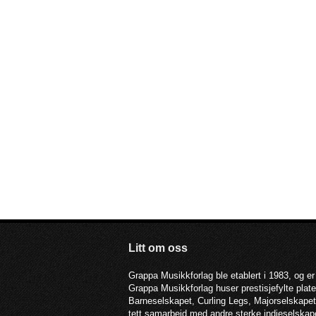
Litt om oss
Grappa Musikkforlag ble etablert i 1983, og er
Grappa Musikkforlag huser prestisjefylte pla
Barneselskapet, Curling Legs, Majorselskapet,
tett samarbeid med andre sterke indieselska