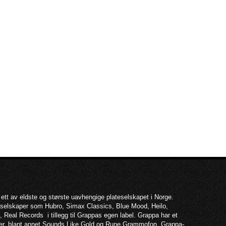
 ett av eldste og største uavhengige plateselskapet i Norge.
teselskaper som Hubro, Simax Classics, Blue Mood, Heilo,
 Real Records i tillegg til Grappas egen label. Grappa har et
per, blant annet Sounds Like Gold og Rune Grammofon. Grappa-