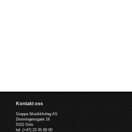
Kontakt oss
Grappa Musikkforlag AS
Dronningensgate 16
0152 Oslo
tel: (+47) 23 35 80 00